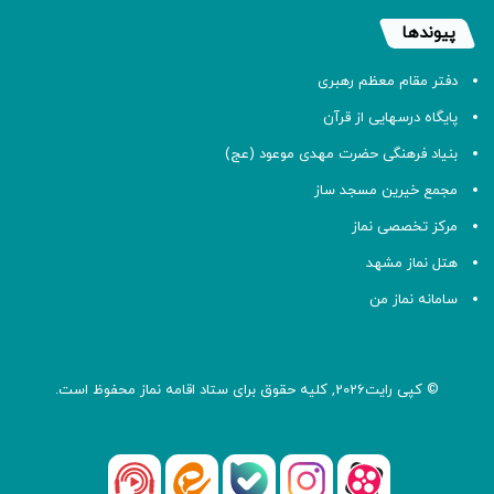
پیوندها
دفتر مقام معظم رهبری
پایگاه درسهایی از قرآن
بنیاد فرهنگی حضرت مهدی موعود (عج)
مجمع خیرین مسجد ساز
مرکز تخصصی نماز
هتل نماز مشهد
سامانه نماز من
© کپی رایت2026, کلیه حقوق برای ستاد اقامه
نماز
محفوظ است.
آپارات
بله
اینستاگرام
ایتا
شنوتو