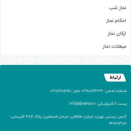
نماز شب
احکام نماز
ارکان نماز
مبطلات نماز
ارتباط
شـماره تمـاس: 02188896666 نمابر: 02188905150
پسـت الـکترونیـکی: info[at]namaz.ir
آدرس: پسـتی تهران، خیابان طالقانی، میدان فلسطین، پلاک 387 کدپستی:
۱۴۱۶۷۱۳۸۱۱