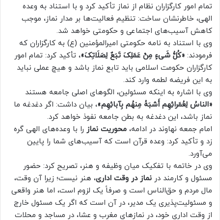
تمام امور کارگزاران نظام از نماز تأکید کرد و با استناد به وعده
الهی، خاطرنشان ساخت: تنظیم فعالیت‌ها بر مدار نماز، موجب
کاهش آسیب‌های اجتماعی و حکومتی خواهد شد.
وی با استناد به نامه حکومتی امیرالمؤمنین (ع) به کارگزاران که
فرمودند:
«کُلُّ شَیءٍ مِنْ عَمَلِکَ تَبَعٌ لِصَلَاتِکَ»
، تأکید کرد: تمام امور
کارگزاران حکومت اسلامی باید تابع نماز باشد و هیچ عملی نباید
به این فریضه لطمه وارد کند.
وی با اشاره به اینکه مسئولین، الگوهای اصلی جامعه هستند
«الناسُ لِعُمَرائِهِم أَشبَهُ مِنهُم بِآبائِهِم»
، بیان داشت: اگر دغدغه ما
نماز باشد، این دغدغه به بطن جامعه نفوذ خواهد کرد.
امام جمعه نهاوند در ادامه،
محوریت نماز
را با وعده‌های الهی گره
زد و تأکید کرد: وعده قرآن است که آسیب‌های شما را پایین
می‌آورد.
وی در خاتمه با تفکیک میان وظیفه و هنر، تصریح کرد: حضور
مسئول و کارمند در
نماز در وقت اداری
، هنر نیست؛ زیرا آن وقت،
مال مردم و حق‌الناس است و صرفاً یک لزوم است، اما هنر واقعی
و مسئولیت‌پذیری یک مدیر، در آن است که اگر یک مسئول خارج
از وقت اداری خود، در نمازهای مغرب و عشا، در مساجد و محلات