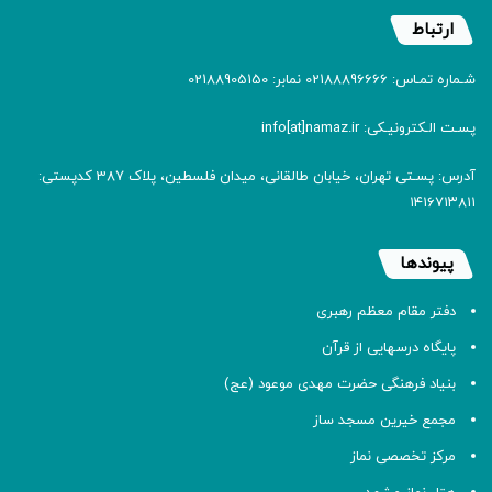
ارتباط
شـماره تمـاس: 02188896666 نمابر: 02188905150
پسـت الـکترونیـکی: info[at]namaz.ir
آدرس: پسـتی تهران، خیابان طالقانی، میدان فلسطین، پلاک 387 کدپستی:
۱۴۱۶۷۱۳۸۱۱
پیوندها
دفتر مقام معظم رهبری
پایگاه درسهایی از قرآن
بنیاد فرهنگی حضرت مهدی موعود (عج)
مجمع خیرین مسجد ساز
مرکز تخصصی نماز