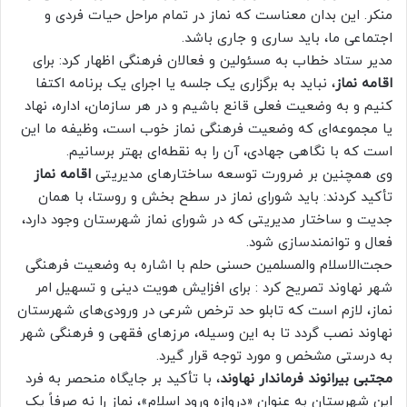
منکر. این بدان معناست که نماز در تمام مراحل حیات فردی و
اجتماعی ما، باید ساری و جاری باشد.
مدیر ستاد خطاب به مسئولین و فعالان فرهنگی اظهار کرد: برای
اقامه نماز
، نباید به برگزاری یک جلسه یا اجرای یک برنامه اکتفا
کنیم و به وضعیت فعلی قانع باشیم و در هر سازمان، اداره، نهاد
یا مجموعه‌ای که وضعیت فرهنگی نماز خوب است، وظیفه ما این
است که با نگاهی جهادی، آن را به نقطه‌ای بهتر برسانیم.
وی همچنین بر ضرورت توسعه ساختارهای مدیریتی
اقامه نماز
تأکید کردند: باید شورای نماز در سطح بخش و روستا، با همان
جدیت و ساختار مدیریتی که در شورای نماز شهرستان وجود دارد،
فعال و توانمندسازی شود.
حجت‌الاسلام والمسلمین حسنی حلم با اشاره به وضعیت فرهنگی
شهر نهاوند تصریح کرد : برای افزایش هویت دینی و تسهیل امر
نماز، لازم است که تابلو حد ترخص شرعی در ورودی‌های شهرستان
نهاوند نصب گردد تا به این وسیله، مرزهای فقهی و فرهنگی شهر
به درستی مشخص و مورد توجه قرار گیرد.
مجتبی بیرانوند فرماندار نهاوند
، با تأکید بر جایگاه منحصر به فرد
این شهرستان به عنوان «دروازه ورود اسلام»، نماز را نه صرفاً یک