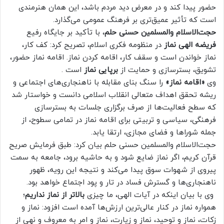
حضور پیدا کند و در معرض دید مردم باشد، این همان هنرمندی
است که تأثیر عمیق‌تری بر فرهنگ عمومی می‌گذارد.
حجت‌الاسلام والمسلمین حسنی حلم
، با تأکید بر جایگاه رفیع
فریضه الهی نماز
در منظومه فکری اسلام، تصریح کرد: کف کار،
نماز خواندن است و سقف کار، اقامه کردن نماز. اقامه نماز حضور،
تشویق، بسترسازی و حمایت از
برپایی نماز
است .
وی
«اقامه نماز»
را سنگ بنای مقابله با ناهنجاری‌های اجتماعی و
ریشه تحقق اهداف متعالی انقلاب اسلامی دانست و خواستار شد
که سطح فعالیت‌ها از صرف برگزاری جلسات به بسترسازی
فرهنگی، سیاسی و تربیتی برای اقامه نماز در تمامی سطوح، از
جمله شوراها و فضای مجازی، ارتقا یابد.
حجت‌الاسلام والمسلمین حسنی حلم بیان کرد: طبق فرمایش صریح
قرآن کریم، اگر نماز ضایع شود و به حاشیه برود، جامعه به سمت
پیروی از شهوات سوق پیدا می‌کند و نتیجه این رویه، ظهور
ناهنجاری‌ها و گسترش فساد در تار و پود اجتماع خواهد بود.
وی با بیان اینکه در آیات الهی، ما چیزی
بالاتر از نماز نداریم
؛
همواره نماز در کنار عالی‌ترین ارزش‌ها آمده است افزود: نماز و
زکات، نماز و توحید، نماز و زیارت، نماز و امر به معروف و نهی از