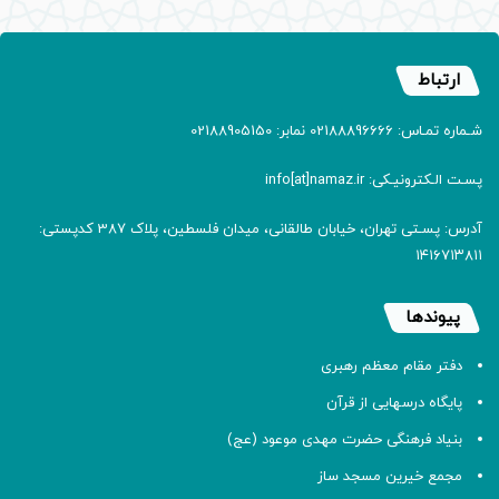
ارتباط
شـماره تمـاس: 02188896666 نمابر: 02188905150
پسـت الـکترونیـکی: info[at]namaz.ir
آدرس: پسـتی تهران، خیابان طالقانی، میدان فلسطین، پلاک 387 کدپستی:
۱۴۱۶۷۱۳۸۱۱
پیوندها
دفتر مقام معظم رهبری
پایگاه درسهایی از قرآن
بنیاد فرهنگی حضرت مهدی موعود (عج)
مجمع خیرین مسجد ساز