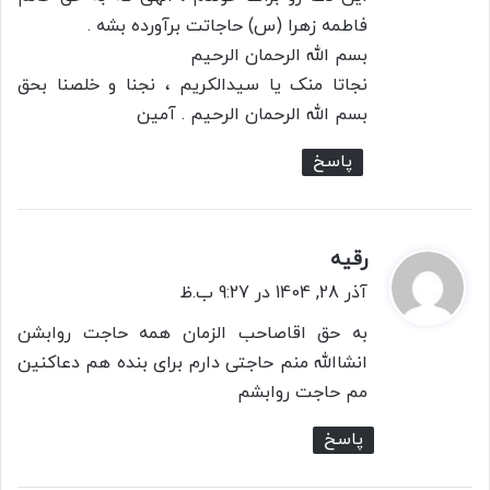
فاطمه زهرا (س) حاجاتت برآورده بشه .
بسم الله الرحمان الرحیم
نجاتا منک یا سیدالکریم ، نجنا و خلصنا بحق
بسم الله الرحمان الرحیم . آمین
پاسخ
رقیه
گ
ف
آذر 28, 1404 در 9:27 ب.ظ
ت
به حق اقاصاحب الزمان همه حاجت روابشن
:
انشاالله منم حاجتی دارم برای بنده هم دعاکنین
مم حاجت روابشم
پاسخ