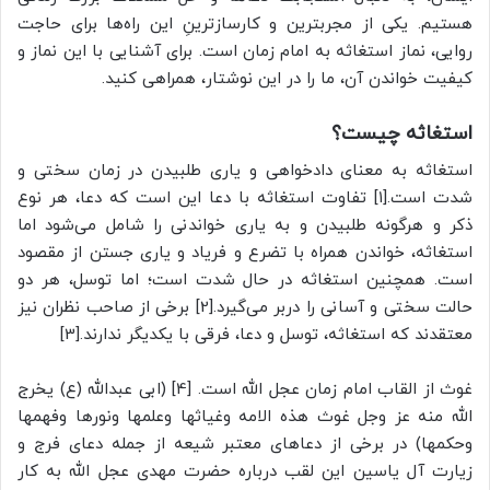
هستیم. یکی از مجربترین و کارسازترینِ این راه‌ها برای حاجت
روایی، نماز استغاثه به امام زمان است. برای آشنایی با این نماز و
کیفیت خواندن آن، ما را در این نوشتار، همراهی کنید.
استغاثه چیست؟
استغاثه به ‌معنای دادخواهی و یاری ‌طلبیدن در زمان سختی و
شدت است.[۱] تفاوت استغاثه با دعا این است که دعا، هر نوع
ذکر و هرگونه طلبیدن و به یاری خواندنی را شامل می‌شود اما
استغاثه، خواندن همراه با تضرع و فریاد و یاری جستن از مقصود
است. همچنین استغاثه در حال شدت است؛ اما توسل، هر دو
حالت سختی و آسانی را دربر می‌گیرد.[2] برخی از صاحب نظران نیز
معتقدند که استغاثه، توسل و دعا، فرقی با یکدیگر ندارند.[3]
غوث از القاب امام زمان عجل الله است. [4] (ابی عبدالله (ع) يخرج
الله منه عز وجل غوث هذه الامه وغياثها وعلمها ونورها وفهمها
وحكمها) در برخی از دعاهای معتبر شیعه از جمله دعای فرج و
زیارت آل یاسین این لقب درباره حضرت مهدی عجل الله به کار