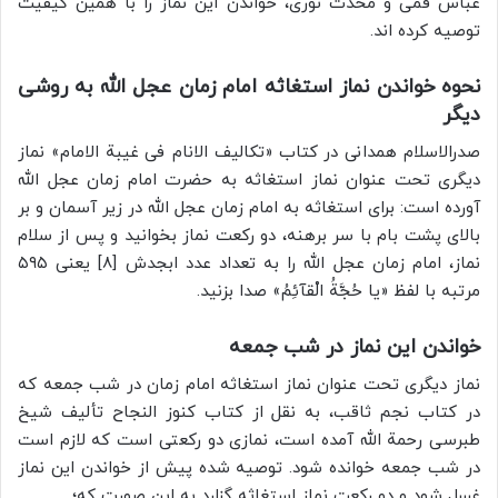
عباس قمی و محدث نوری، خواندن این نماز را با همین کیفیت
توصیه کرده‌ اند.
نحوه خواندن نماز استغاثه امام زمان عجل الله به روشی
دیگر
صدرالاسلام همدانی در کتاب «تکالیف الانام فی غیبة الامام» نماز
دیگری تحت عنوان نماز استغاثه به حضرت امام زمان عجل الله
آورده است: برای استغاثه به امام زمان عجل الله در زیر آسمان و بر
بالای پشت ‌بام با سر برهنه، دو رکعت نماز بخوانید و پس از سلام
نماز، امام زمان عجل الله را به تعداد عدد ابجدش [8] یعنی ۵۹۵
مرتبه با لفظ «یا حُجَّةُ الْقآئِمُ» صدا بزنید.
خواندن این نماز در شب جمعه
نماز دیگری تحت عنوان نماز استغاثه امام زمان در شب جمعه که
در کتاب نجم ثاقب، به نقل از کتاب کنوز النجاح تألیف شیخ
طبرسی رحمة الله آمده است، نمازی دو رکعتی است که لازم است
در شب جمعه خوانده شود. توصیه شده پیش از خواندن این نماز
غسل شود و دو رکعت نماز استغاثه گزارد به این صورت که؛