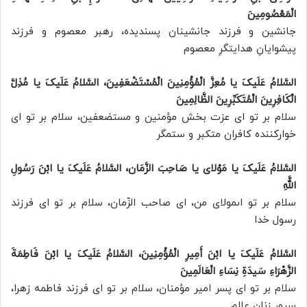
الْمَعْصُومِینَ
جانشین و فرزند جانشینان پسندیده، رهبر معصوم و فرزند
پیشوایانِ هدایتگرِ معصوم
السَّلامُ عَلَیکَ یا مُعِزَّ الْمُؤْمِنِینَ الْمُسْتَضْعَفِینَ، السَّلامُ عَلَیکَ یا مُذِلَّ
الْکَافِرِینَ الْمُتَکَبِّرِینَ الظَّالِمِینَ
سلام بر تو اى عزت بخش مؤمنین و مستضعفین، سلام بر تو اى
خوارکننده کافران متکبر و ستمگر
السَّلامُ عَلَیکَ یا مَوْلای یا صَاحِبَ الزَّمَان، السَّلامُ عَلَیکَ یا ابْنَ رَسُولِ
اللَّهِ
سلام بر تو اىمولای من، اى صاحب الزّمان، سلام بر تو اى فرزند
رسول خدا
السَّلامُ عَلَیکَ یا ابْنَ أَمِیرِ الْمُؤْمِنِینَ، السَّلامُ عَلَیکَ یا ابْنَ فَاطِمَةَ
الزَّهْرَاءِ سَیدَةِ نِسَاءِ الْعَالَمِینَ
سلام بر تو اى پسر امیر مؤمنان، سلام بر تو اى فرزند فاطمه زهرا،
سرور زنان عالم