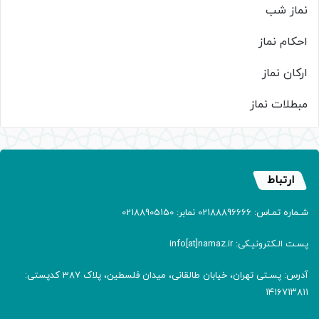
نماز شب
احکام نماز
ارکان نماز
مبطلات نماز
ارتباط
شـماره تمـاس: 02188896666 نمابر: 02188905150
پسـت الـکترونیـکی: info[at]namaz.ir
آدرس: پسـتی تهران، خیابان طالقانی، میدان فلسطین، پلاک 387 کدپستی:
۱۴۱۶۷۱۳۸۱۱