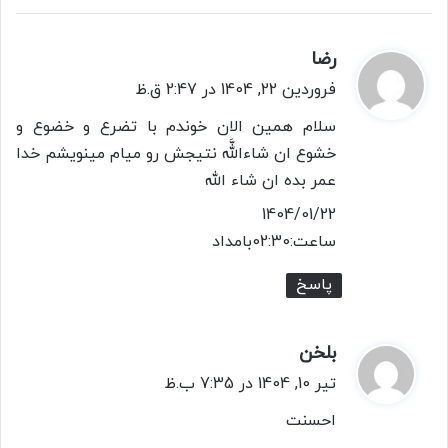
رضا
گ
ف
فروردین 22, 1404 در 2:47 ق.ظ
ت
سلام همین الان خوندم با تضرع و خضوع و
:
خشوع ان شاءاللَّه نتیجش رو میام مینویشم خدا
عمر بده ان شاء الله
1404/01/22
ساعت:02:30بامداد
پاسخ
بلخن
گ
ف
تیر 10, 1404 در 7:35 ب.ظ
ت
احسنت
: