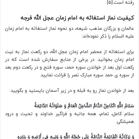
رفته است.[5]
کیفیت نماز استغاثه به امام زمان عجل الله فرجه
عالمان و بزرگان مذهب شیعه، دو نحوه نماز استغاثه به امام زمان
علیه السلام را ذکر نموده‌اند:
برای استغاثه از محضر امام زمان عجل الله، دو رکعت نماز به نیت
امام زمان بخوانید. در برخی از منابع سفارش شده است که در
رکعت اول بعد از خواندن سوره حمد، سوره فتح و در رکعت دوم بعد
از سوره ی حمد سوره مبارک نصر را قرائت نمایید.
بعد از خواندن نماز رو به قبله و در زیر آسمان بایستید و بگویید:
سَلامُ اللَّهِ الْکَامِلُ التَّامُّ الشَّامِلُ الْعَامُّ وَ صَلَوَاتُهُ الدَّائِمَةُ
سلام کامل، تمام، همه جانبه و فراگیر خداوند و تحیت و درود
همیشگى
وَ بَرَکَاتُهُ الْقَائِمَةُ التَّامَّةُ عَلَى حُجَّةِ اللَّهِ وَ وَلِیهِ فِی أَرْضِهِ وَ بِلادِهِ