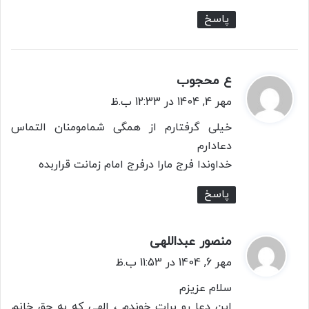
پاسخ
ع محجوب
گ
ف
مهر 4, 1404 در 12:33 ب.ظ
ت
خیلی گرفتارم از همگی شمامومنان التماس
:
دعادارم
خداوندا فرج مارا درفرج امام زمانت قراربده
پاسخ
منصور عبداللهی
گ
ف
مهر 6, 1404 در 11:53 ب.ظ
ت
سلام عزیزم
:
این دعا رو برات خوندم ، الهی که به حق خانم