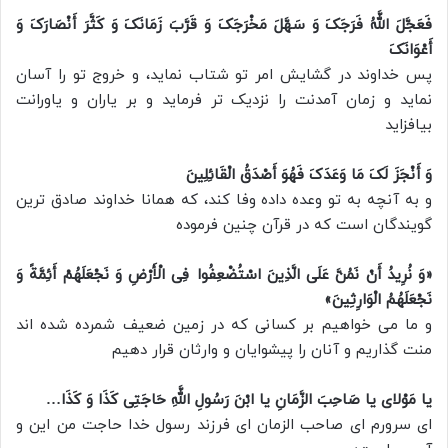
فَعَجَّلَ اللَّهُ فَرَجَکَ وَ سَهَّلَ مَخْرَجَکَ وَ قَرَّبَ زَمَانَکَ وَ کَثَّرَ أَنْصَارَکَ وَ
أَعْوَانَکَ
پس خداوند در گشایش امر تو شتاب نماید، و خروج تو را آسان
نماید و زمان آمدنت را نزدیک تر فرماید و بر یاران و یاورانت
بیافزاید
وَ أَنْجَزَ لَکَ مَا وَعَدَکَ فَهُوَ أَصْدَقُ الْقَائِلِینَ
و به آنچه به تو وعده داده وفا کند، که همانا خداوند صادق ترین
گویندگان است که در قرآن چنین فرموده
«وَ نُرِیدُ أَنْ نَمُنَّ عَلَى الَّذِینَ اسْتُضْعِفُوا فِی الْأَرْضِ وَ نَجْعَلَهُمْ أَئِمَّةً وَ
نَجْعَلَهُمُ الْوَارِثِینَ»
و ما مى خواهیم بر کسانى که در زمین ضعیف شمرده شده اند
منت گذاریم و آنان را پیشوایان و وارثان قرار دهیم
یا مَوْلای یا صَاحِبَ الزَّمَانِ یا ابْنَ رَسُولِ اللَّهِ حَاجَتِی کَذَا وَ کَذَا…
اى سرورم اى صاحب الزمان اى فرزند رسول خدا حاجت من این و