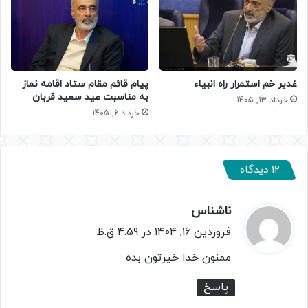
غدیر خم استمرار راه انبیاء
پیام قائم مقام ستاد اقامه نماز
به مناسبت عید سعید قربان
خرداد 13, 1405
خرداد 6, 1405
12 دیدگاه
ناشناس
گ
ف
فروردین 16, 1404 در 4:59 ق.ظ
ت
ممنون خدا خیرتون بده
:
پاسخ