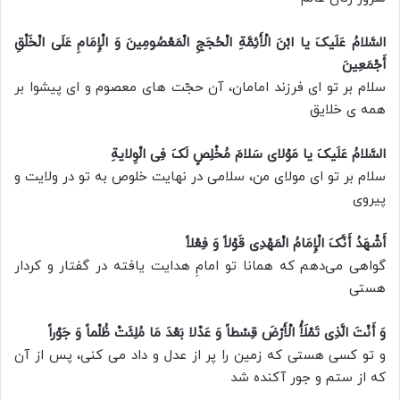
السَّلامُ عَلَیکَ یا ابْنَ الْأَئِمَّةِ الْحُجَجِ الْمَعْصُومِینَ وَ الْإِمَامِ عَلَى الْخَلْقِ
أَجْمَعِینَ
سلام بر تو اى فرزند امامان، آن حجّت هاى معصوم و اى پیشوا بر
همه ی خلایق
السَّلامُ عَلَیکَ یا مَوْلای سَلامَ مُخْلِصٍ لَکَ فِی الْوِلایةِ
سلام بر تو اى مولای من، سلامى در نهایت خلوص به تو در ولایت و
پیروى
أَشْهَدُ أَنَّکَ الْإِمَامُ الْمَهْدِی قَوْلاً وَ فِعْلاً
گواهى می‌دهم که همانا تو امامِ هدایت یافته در گفتار و کردار
هستى
وَ أَنْتَ الَّذِی تَمْلَأُ الْأَرْضَ قِسْطاً وَ عَدْلا بَعْدَ مَا مُلِئَتْ ظُلْماً وَ جَوْراً
و تو کسی هستی که زمین را پر از عدل و داد می کنى، پس از آن
که از ستم و جور آکنده شد