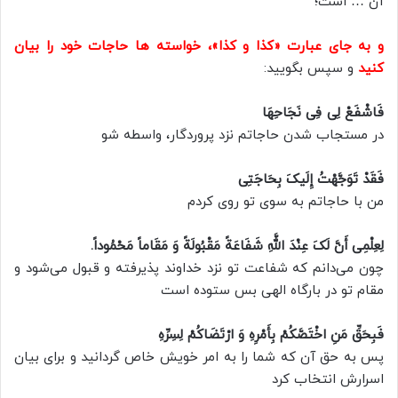
آن … است؛
و به جاى عبارت «کذا و کذا»، خواسته ها حاجات خود را بیان
کنید
و سپس بگویید:
فَاشْفَعْ لِی فِی نَجَاحِهَا
در مستجاب شدن حاجاتم نزد پروردگار، واسطه شو
فَقَدْ تَوَجَّهْتُ إِلَیکَ بِحَاجَتِی
من با حاجاتم به سوى تو روی کردم
لِعِلْمِی أَنَّ لَکَ عِنْدَ اللَّهِ شَفَاعَةً مَقْبُولَةً وَ مَقَاماً مَحْمُوداً.
چون می‌دانم که شفاعت تو نزد خداوند پذیرفته و قبول می‌شود و
مقام تو در بارگاه الهی بس ستوده است
فَبِحَقِّ مَنِ اخْتَصَّکُمْ بِأَمْرِهِ وَ ارْتَضَاکُمْ لِسِرِّهِ
پس به حق آن که شما را به امر خویش خاص گردانید و براى بیان
اسرارش انتخاب کرد