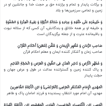
و برکات پایدار و تمام و برازنده حق بر حجت خدا و جانشین او در
زمین و تمامى سرزمین‌ها و بلاد
وَ خَلِیفَتِهِ عَلَى خَلْقِهِ وَ عِبَادِهِ وَ سُلالَةِ النُّبُوَّةِ وَ بَقِیةِ الْعِتْرَةِ وَ الصَّفْوَةِ
و خلیفه او بر همه خلائق و بندگانش، آن کسی که از سلاله نبوت
و باقیمانده عترت و از جمله برگزیدگان است
صَاحِبِ الزَّمَانِ وَ مُظْهِرِ الْإِیمَانِ وَ مُلَقِّنِ [مُعْلِنِ] أَحْکَامِ الْقُرْآنِ
صاحب زمان و آشکار کننده ایمان و معلم احکام قرآن
وَ مُطَهِّرِ الْأَرْضِ وَ نَاشِرِ الْعَدْلِ فِی الطُّولِ وَ الْعَرْضِ وَ الْحُجَّةِ الْقَائِمِ
و پاک کننده زمین و گستراننده عدالت در طول و عرض جهان و
حجّت پایدار
الْمَهْدِی الْإِمَامِ الْمُنْتَظَرِ الْمَرْضِی [الْمُرْتَضَی] وَ ابْنِ الْأَئِمَّةِ الطَّاهِرِینَ
مهدى، آن امام مورد انتظار، پسندیده و فرزند امامان پاک و طاهر
الْوَصِی ابْنِ الْأَوْصِیاءِ الْمَرْضِیینَ الْهَادِی الْمَعْصُومِ ابْنِ الْأَئِمَّةِ الْهُدَاةِ