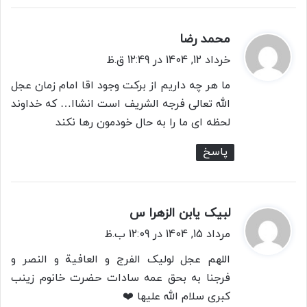
محمد رضا
گ
ف
خرداد 12, 1404 در 12:49 ق.ظ
ت
ما هر چه داریم از برکت وجود اقا امام زمان عجل
:
الله تعالی فرجه الشریف است انشاا… که خداوند
لحظه ای ما را به حال خودمون رها نکند
پاسخ
لبیک یابن الزهرا س
گ
ف
مرداد 15, 1404 در 12:09 ب.ظ
ت
اللهم عجل لولیک الفرج و العافیة و النصر و
:
فرجنا به بحق عمه سادات حضرت خانوم زینب
کبری سلام الله علیها ❤️