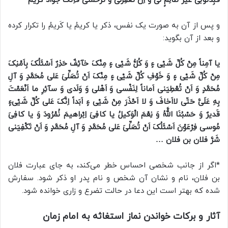
فَبِذُنُوبى غَیْرُ ظالِمٍ لى وَ اِنْ تَغْفِرْلى وَ تَرْحَمْنى فَاِنَّکَ جَوادٌ کَریمٌ
و پس از آن به صورت یک نفس، ذکر یا کریمُ یا کَریمُ را تکرار کرده
و بعد از آن بگوید:
یا آمِناً مِنْ کُلِّ شَیْى ءٍ وَ کُلُّ شَیْى ءٍ مِنْکَ خآئِفٌ حَذِرٌ اَسْئَلُکَ بِاَمْنِکَ
مِنْ کُلِّ شَیْى ءٍ وَ خَوْفِ کُلِّ شَیْى ءٍ مِنْکَ اَنْ تُصَلِّىَ عَلى مُحَمَّدٍ وَ آلِ
مُحَمَّدٍ وَ اَنْ تُعْطِیَنى اَماناً لِنَفْسى وَ اَهْلى وَ وَلَدى وَ سآئِرِ ما اَنْعَمْتَ
بِهِ عَلَىَّ حَتّى لااَخافَ وَ لا اَحْذَرَ مِنْ شَیْى ءٍ اَبَداً اِنَّکَ عَلى کُلِّ شَیْىءٍ
قَدیرٌ وَ حَسْبُنَا اللَّهُ وَ نِعْمَ الْوَکیلُ یا کافِىَ اِبْراهیمَ نُمْرُودَ وَ یا کافِىَ
مُوسى فِرْعَوْنَ اَسْئَلُکَ اَنْ تُصَلِّىَ عَلى مُحَمَّدٍ وَ آلِ مُحَمَّدٍ وَ اَنْ تَکْفِیَنى
شَرَّ فلان بن فلان …
*اگر از جانب شخصی احساس خطر می‌کند، به جای عبارت فلان
بن فلان، نام و نشان آن شخص و نام پدر او ذکر شود. سفارش
شده که بهتر است این دعا در حالت تضرع و زاری خوانده شود.
آثار و برکات خواندن نماز استغاثه به امام زمان