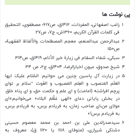
پی نوشت ها
راغب اصفهانی، المفردات، ۱۴۱۲ق، ص۶۱۷؛ مصطفوی، التحقیق
فی کلمات القرآن الکریم، ۱۳۶۰ش، ج۷، ص۲۷.
عبدالرحمن عبدالمنعم، معجم المصطلحات والألفاظ الفقهیة،
ص۱۵۰.
سبکی، شفاء السقام فی زیارة خیر الأنام، ۱۴۱۹ق، ص۳۱۴.
شیخ صدوق، عیون اخبارالرضا، ۱۴۰۴ق، ج۲، ص ۳۴.
در زیارت آل یاسین چنین می حوانیم: السَّلام علیکَ ایها
العَلَم المَنصوب و العِلم المَصبوب و الغَوث “سلام بر تو‌ای
پرچم افراشته (امامت) و ‌ای علم و حکمت حق، و ‌ای پناه خلق.
در بخش پایانی دعای «الهی عَظُمَ البَلاء» می‌خوانیم:«ای
مولای من،ای صاحب زمان، به فریادم برس، به فریادم برس،
به فریادم برس!»
سیدصدرالدین علی بن احمد بن محمد معصوم حسینی
دشتکی شیرازی، (متوفای ۱۱۱۸ یا ۱۱۲۰ ق)، معروف به