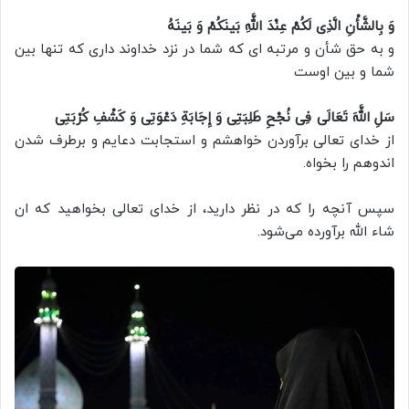
وَ بِالشَّأْنِ الَّذِی لَکُمْ عِنْدَ اللَّهِ بَینَکُمْ وَ بَینَهُ
و به حق شأن و مرتبه ای که شما در نزد خداوند دارى که تنها بین
شما و بین اوست
سَلِ اللَّهَ تَعَالَى فِی نُجْحِ طَلِبَتِی وَ إِجَابَةِ دَعْوَتِی وَ کَشْفِ کُرْبَتِی
از خدای تعالی برآوردن خواهشم و استجابت دعایم و برطرف شدن
اندوهم را بخواه.
سپس آنچه را که در نظر دارید، از خدای تعالی بخواهید که ان
شاء الله برآورده می‌شود.