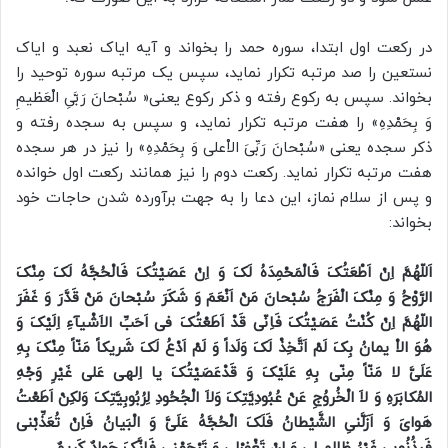
در رکعت اول ابتدا، سوره حمد را بخواند و آیه ایاک نعبد و ایاک
نستعین را صد مرتبه تکرار نماید، سپس یک مرتبه سوره توحید را
بخواند. سپس به رکوع رفته و ذکر رکوع یعنی« سُبْحانَ رَبَّىِ الْعَظیمِ
وَ بِحَمْدِهِ» را هفت مرتبه تکرار نماید، و سپس به سجده رفته و
ذکر سجده یعنی «سُبْحانَ رَبِّىَ الاْعلى وَ بِحَمْدِهِ» را نیز در هر سجده
هفت مرتبه تکرار نماید. رکعت دوم را نیز همانند رکعت اول خوانده
و پس از سلام نماز، این دعا را به جهت برآورده شدن حاجات خود
بخواند:
اَللّهُمَّ اِنْ اَطْعَتُکَ فَالْمَحْمِدَهُ لَکَ وَ اِنْ عَصَیْتُکَ فَالْحُجَّهُ لَکَ مِنْکَ
الرَّوْحُ وَ مِنْکَ الْفَرَجُ سُبْحانَ مَنْ اَنْعَمَ وَ شَکَرَ سُبْحانَ مَنْ قَدَّرَ وَ غَفَرَ
اللّهُمَّ اِنْ کُنْتُ عَصَیْتُکَ فَاِنّى قَدْ اَطَعْتُکَ فى اَحَبِّ الاَشْیآءِ اِلَیْکَ وَ
هُوَ الاْ یمانُ بِکَ لَمْ اَتَّخِذْ لَکَ وَلَداً وَ لَمْ اَدْعُ لَکَ شَریکاً مَنّاً مِنْکَ بِهِ
عَلَىَّ لا مَنّاً مِنّى بِهِ عَلَیْکَ وَ قَدْعَصَیْتُکَ یا اِلهى عَلى غَیْرِ وَجْهِ
المُکابَرَهِ وَ لاَ الْخُروُجِ عَنْ عُبُودِیَّتِکَ وَلاَ الْجُحُودِ لِرُبُوبِیَّتِکَ وَلکِنْ اَطَعْتُ
هَواىَ وَ اَزَلَّنىِ الشَّیْطانُ فَلَکَ الْحُجَّهُ عَلَىَّ وَ الْبَیانُ فَاِنْ تُعَذِّبْنى