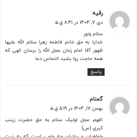
رقیه
گ
ف
دی 7, 1404 در 8:41 ق.ظ
ت
سلام ونور
:
خدایا به حق خانم فاطمه زهرا سلام الله علیها
ظهور آقا امام زمان عجل الله‌ را برسان الهی که
همه حاجت روا بشید التماس دعا
پاسخ
گمنام
گ
ف
بهمن 17, 1404 در 5:19 ق.ظ
ت
اللهم عجل لولیک سلام به حق حضرت زینب
:
کبری (س)
خواهران و برادران چه خوب است که به نیت