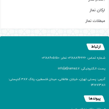
ارکان نماز
مبطلات نماز
ارتباط
شـماره تمـاس: 02188896666 نمابر: 02188905150
پسـت الـکترونیـکی: info[at]namaz.ir
آدرس: پسـتی تهران، خیابان طالقانی، میدان فلسطین، پلاک 387 کدپستی:
۱۴۱۶۷۱۳۸۱۱
پیوندها