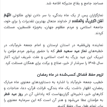
مساجد جامع و بقاع متبرکه اقامه شد.
نمازگزاران پس از یک ماه بندگی، با سر دادن نوای ملکوتی
اللّهُمَّ
اَهْلَ الْکِبْرِیاَّءِ وَالْعَظَمَهِ
از خداوند متعال بهترین تقدیرات را برای خود،
جامعه اسلامی و مردم مظلوم جهان، به‌ویژه فلسطین، مسئلت
کردند.
نماینده ولی‌فقیه در استان لرستان و امام جمعه خرم‌آباد، در
خطبه‌های
نماز عید سعید فطر
که با حضور پرشور مردم مؤمن با
تبریک این عید بزرگ به امت اسلامی و ملت شریف ایران، آغاز
سال ۱۴۰۵ را سرشار از خیر، صلاح و برکت برای همگان مسئلت کرد.
لزوم حفظ فضائل کسب‌شده در ماه رمضان
خطیب جمعه خرم‌آباد با اشاره به دستاوردهای معنوی ماه مبارک
رمضان، اظهار داشت: یک ماه بندگی، قرائت قرآن، دعا، مناجات و
کارهای خیر، ذخیره‌ای گران‌بهاست که پاداش آن در
روز عید فطر
به مؤمنان عطا می‌شود و هنر آن است که این سرمایه معنوی را
برای تمام طول سال حفظ کنیم.