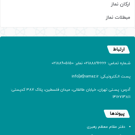
ارکان نماز
مبطلات نماز
ارتباط
شـماره تمـاس: 02188896666 نمابر: 02188905150
پسـت الـکترونیـکی: info[at]namaz.ir
آدرس: پسـتی تهران، خیابان طالقانی، میدان فلسطین، پلاک 387 کدپستی:
۱۴۱۶۷۱۳۸۱۱
پیوندها
دفتر مقام معظم رهبری