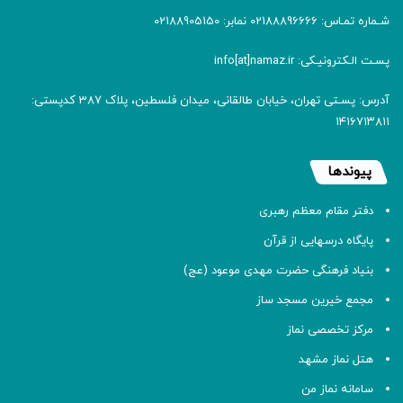
شـماره تمـاس: 02188896666 نمابر: 02188905150
پسـت الـکترونیـکی: info[at]namaz.ir
آدرس: پسـتی تهران، خیابان طالقانی، میدان فلسطین، پلاک 387 کدپستی:
۱۴۱۶۷۱۳۸۱۱
پیوندها
دفتر مقام معظم رهبری
پایگاه درسهایی از قرآن
بنیاد فرهنگی حضرت مهدی موعود (عج)
مجمع خیرین مسجد ساز
مرکز تخصصی نماز
هتل نماز مشهد
سامانه نماز من