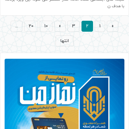
با هدف ن
...
20
10
»
3
2
1
«
انتها