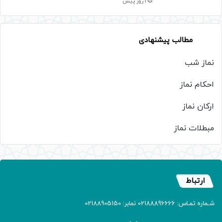
1 روز پیش
مطالب پیشنهادی
نماز شب
احکام نماز
ارکان نماز
مبطلات نماز
ارتباط
شـماره تمـاس: 02188896666 نمابر: 02188905150