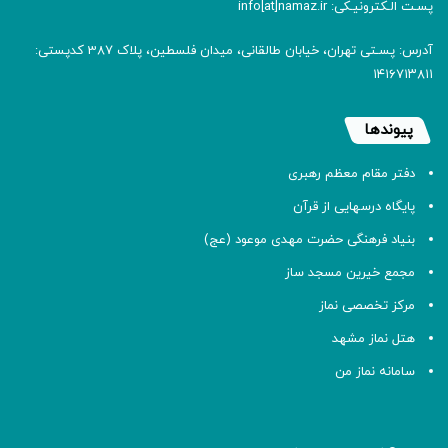
پسـت الـکترونیـکی: info[at]namaz.ir
آدرس: پسـتی تهران، خیابان طالقانی، میدان فلسطین، پلاک 387 کدپستی:
۱۴۱۶۷۱۳۸۱۱
پیوندها
دفتر مقام معظم رهبری
پایگاه درسهایی از قرآن
بنیاد فرهنگی حضرت مهدی موعود (عج)
مجمع خیرین مسجد ساز
مرکز تخصصی نماز
هتل نماز مشهد
سامانه نماز من