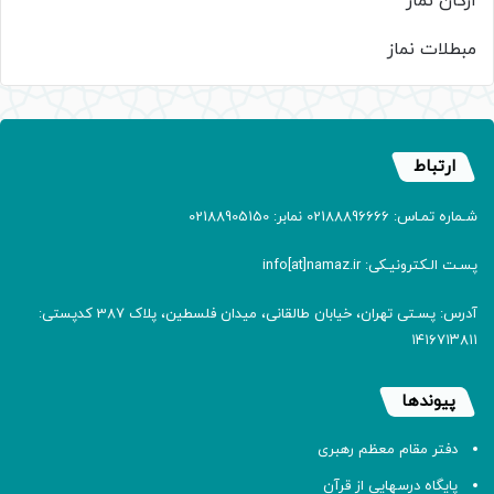
ارکان نماز
مبطلات نماز
ارتباط
شـماره تمـاس: 02188896666 نمابر: 02188905150
پسـت الـکترونیـکی: info[at]namaz.ir
آدرس: پسـتی تهران، خیابان طالقانی، میدان فلسطین، پلاک 387 کدپستی:
۱۴۱۶۷۱۳۸۱۱
پیوندها
دفتر مقام معظم رهبری
پایگاه درسهایی از قرآن