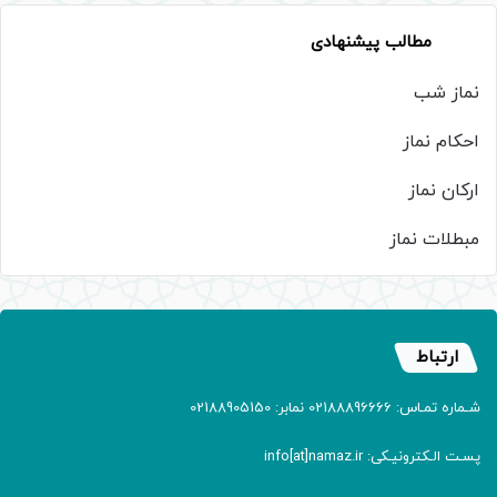
مطالب پیشنهادی
نماز شب
احکام نماز
ارکان نماز
مبطلات نماز
ارتباط
شـماره تمـاس: 02188896666 نمابر: 02188905150
پسـت الـکترونیـکی: info[at]namaz.ir