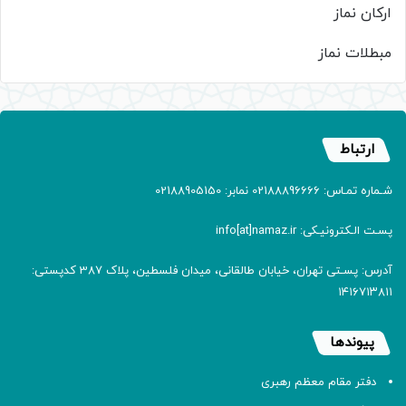
ارکان نماز
مبطلات نماز
ارتباط
شـماره تمـاس: 02188896666 نمابر: 02188905150
پسـت الـکترونیـکی: info[at]namaz.ir
آدرس: پسـتی تهران، خیابان طالقانی، میدان فلسطین، پلاک 387 کدپستی:
۱۴۱۶۷۱۳۸۱۱
پیوندها
دفتر مقام معظم رهبری