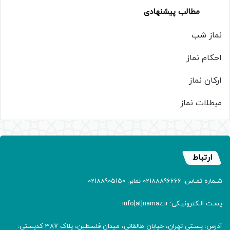
مطالب پیشنهادی
نماز شب
احکام نماز
ارکان نماز
مبطلات نماز
ارتباط
شـماره تمـاس: 02188896666 نمابر: 02188905150
پسـت الـکترونیـکی: info[at]namaz.ir
آدرس: پسـتی تهران، خیابان طالقانی، میدان فلسطین، پلاک 387 کدپستی: