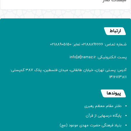
ارتباط
شـماره تمـاس: 02188896666 نمابر: 02188905150
پسـت الـکترونیـکی: info[at]namaz.ir
آدرس: پسـتی تهران، خیابان طالقانی، میدان فلسطین، پلاک 387 کدپستی:
۱۴۱۶۷۱۳۸۱۱
پیوندها
دفتر مقام معظم رهبری
پایگاه درسهایی از قرآن
بنیاد فرهنگی حضرت مهدی موعود (عج)