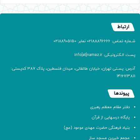
ارتباط
شـماره تمـاس: 02188896666 نمابر: 02188905150
پسـت الـکترونیـکی: info[at]namaz.ir
آدرس: پسـتی تهران، خیابان طالقانی، میدان فلسطین، پلاک 387 کدپستی:
۱۴۱۶۷۱۳۸۱۱
پیوندها
دفتر مقام معظم رهبری
پایگاه درسهایی از قرآن
بنیاد فرهنگی حضرت مهدی موعود (عج)
مجمع خیرین مسجد ساز