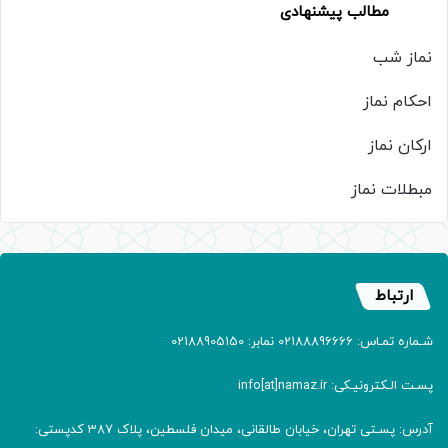
مطالب پیشنهادی
نماز شب
احکام نماز
ارکان نماز
مبطلات نماز
ارتباط
شـماره تمـاس: 02188896666 نمابر: 02188905150
پسـت الـکترونیـکی: info[at]namaz.ir
آدرس: پسـتی تهران، خیابان طالقانی، میدان فلسطین، پلاک 387 کدپستی: