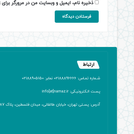
ذخیره نام، ایمیل و وبسایت من در مرورگر برای 
ارتباط
شـماره تمـاس: 02188896666 نمابر: 02188905150
پسـت الـکترونیـکی: info[at]namaz.ir
آدرس: پسـتی تهران، خیابان طالقانی، میدان فلسطین، پلاک 387 کدپستی: ۱۴۱۶۷۱۳۸۱۱