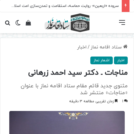
مسابقه سراسری «نماز؛ میراث کربلا» برگزار می‌شود
فهرست
تغییر پ
مشاهده سبد 
جس
ستاد اقامه نماز
/
اخبار
اخبار
اشعار نماز
مناجات ـ دکتر سید احمد زرهانی
مثنوی جدید قائم مقام ستاد اقامه نماز با عنوان
«مناجات» منتشر شد
1
زمان تقریبی مطالعه 3 دقیقه