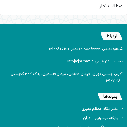
مبطلات نماز
ارتباط
شـماره تمـاس: 02188896666 نمابر: 02188905150
پسـت الـکترونیـکی: info[at]namaz.ir
آدرس: پسـتی تهران، خیابان طالقانی، میدان فلسطین، پلاک 387 کدپستی:
۱۴۱۶۷۱۳۸۱۱
پیوندها
دفتر مقام معظم رهبری
پایگاه درسهایی از قرآن