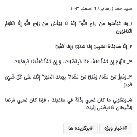
سیداحمد زرهانی/ ۹ اسفند ۱۴۰۳
۱
_وَلَا تَيْأَسُوا مِنْ رَوْحِ اللَّهِ ۖ إِنَّهُ لَا يَيْأَسُ مِنْ رَوْحِ اللَّهِ إِلَّا الْقَوْمُ
الْكَافِرُونَ
۲_إِنَّا هَدَيْنَاهُ السَّبِيلَ إِمَّا شَاكِرًا وَإِمَّا كَفُورًا
۳_ اللَّهُمَّ إِنْ تَشَأْ تَعْفُ عَنَّا فَبِفَضْلِكَ ، وَ إِنْ تَشَأْ تُعَذِّبْنَا فَبِعَدْلِكَ
۴_وَتُعِزُّ مَنْ تَشَاءُ وَتُذِلُّ مَنْ تَشَاءُ ۖ بِيَدِكَ الْخَيْرُ ۖ إِنَّكَ عَلَىٰ كُلِّ شَيْءٍ
قَدِيرٌ
۵_وعَمِّرْني ما كانَ عُمري بِذْلَةً في طاعَتِكَ ، فإذا كانَ عُمري مَرتَعا
لِلشَّيطانِ فَاقبِضْني إلَيكَ .
اخبار ویژه
برگزیده ها