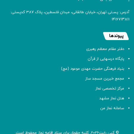
آدرس: پسـتی تهران، خیابان طالقانی، میدان فلسطین، پلاک 387 کدپستی:
۱۴۱۶۷۱۳۸۱۱
پیوندها
دفتر مقام معظم رهبری
پایگاه درسهایی از قرآن
بنیاد فرهنگی حضرت مهدی موعود (عج)
مجمع خیرین مسجد ساز
مرکز تخصصی نماز
هتل نماز مشهد
سامانه نماز من
© کپی رایت2026, کلیه حقوق برای ستاد اقامه
نماز
محفوظ است.