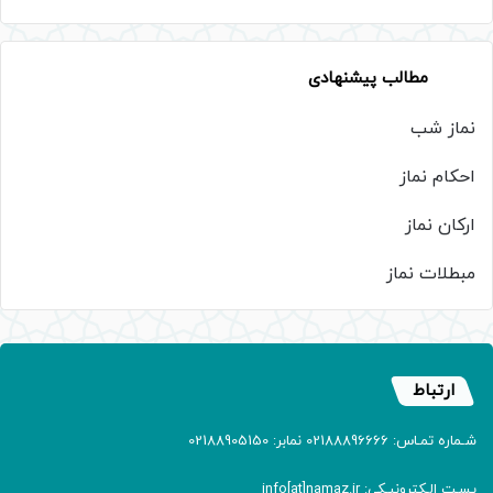
مطالب پیشنهادی
نماز شب
احکام نماز
ارکان نماز
مبطلات نماز
ارتباط
شـماره تمـاس: 02188896666 نمابر: 02188905150
پسـت الـکترونیـکی: info[at]namaz.ir