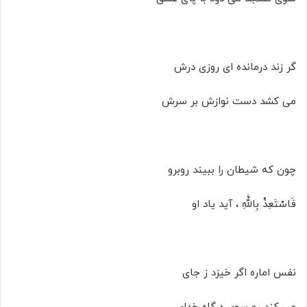
گر زند درمانده ای روزی درش
می کشد دست نوازش بر سرش
چون که شیطان را ببیند روبرو
فَاسْتَعِذْ بِاللَّهِ ، آید یاد او
نفس اماره اگر خیزد ز جای