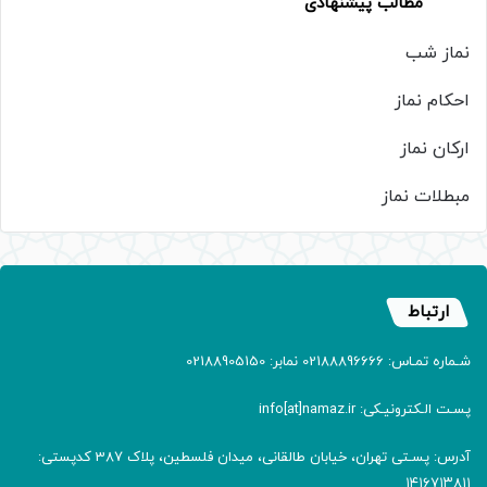
مطالب پیشنهادی
نماز شب
احکام نماز
ارکان نماز
مبطلات نماز
ارتباط
شـماره تمـاس: 02188896666 نمابر: 02188905150
پسـت الـکترونیـکی: info[at]namaz.ir
آدرس: پسـتی تهران، خیابان طالقانی، میدان فلسطین، پلاک 387 کدپستی:
۱۴۱۶۷۱۳۸۱۱