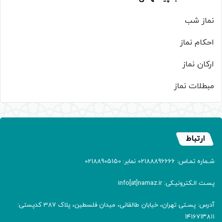
نماز شب
احکام نماز
ارکان نماز
مبطلات نماز
ارتباط
شـماره تمـاس: 02188896666 نمابر: 02188905150
پسـت الـکترونیـکی: info[at]namaz.ir
آدرس: پسـتی تهران، خیابان طالقانی، میدان فلسطین، پلاک 387 کدپستی:
۱۴۱۶۷۱۳۸۱۱