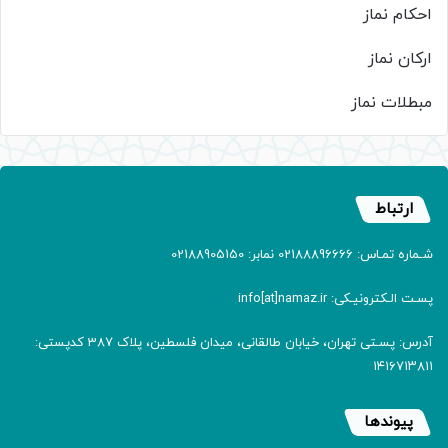
احکام نماز
ارکان نماز
مبطلات نماز
ارتباط
شـماره تمـاس: 02188896666 نمابر: 02188905150
پسـت الـکترونیـکی: info[at]namaz.ir
آدرس: پسـتی تهران، خیابان طالقانی، میدان فلسطین، پلاک 387 کدپستی:
۱۴۱۶۷۱۳۸۱۱
پیوندها