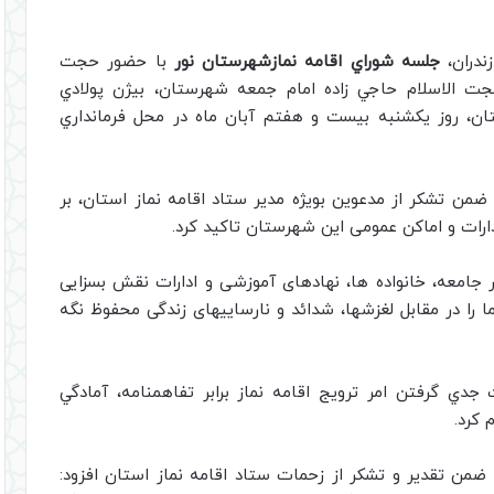
ندران،
جلسه شوراي اقامه نمازشهرستان نور
با حضور حجت
حجت الاسلام حاجي زاده امام جمعه شهرستان، بيژن پولادي
تان، روز يكشنبه بيست و هفتم آبان ماه در محل فرمانداري
من تشكر از مدعوين بويژه مدير ستاد اقامه نماز استان، بر
رات و اماکن عمومی این شهرستان تاکید کرد.
 در جامعه، خانواده ها، نهادهای آموزشی و ادارات نقش بسزایی
ا را در مقابل لغزشها، شدائد و نارساییهای زندگی محفوظ نگه
جدي گرفتن امر ترويج اقامه نماز برابر تفاهمنامه، آمادگي
 كرد.
ضمن تقدير و تشكر از زحمات ستاد اقامه نماز استان افزود: