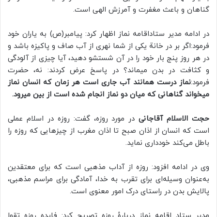
گناهان و باعث مغفرت و آمرزش الهی است.
در ادامه مدیر ستاداقامه نماز اظهار کرد: پیامبر(ص) به یاران خود
فرمود:اگر بر در خانة یکی از شما نهری از آب صاف و پاکیزه باشد و
در هر روز پنج بار خود را در آن شستشو دهید، آیا چیزی از آلودگی
و کثافت در بدن میماند؟ در پاسخ عرض کردند: نه، حضرت
فرمود:
نماز درست همانند آب جاری است هر زمان که انسان نماز
میخواند گناهانی که میان دو نماز انجام شده است از بین میرود.
حجت الاسلام آقاجانی
در مورد روزه، گفت: روزه در اسلام عملی
است که انسان از اذان صبح تا اذان مغرب از چیزهایی که روزه را
باطل می‌کند خودداری نماید.
وی در ادامه افزود: روزه از آداب مذهبی است که برای معتقدین
به‌عنوان وسیله‌ای برای تقرب به خدا، آمادگی برای مراسم مذهبی،
پالایش بدن در راستای درک امور معنوی است.
مدیر ستاد اقامه نماز دربارهٔ روزه تصریح کرد: فایده روزه تقوا