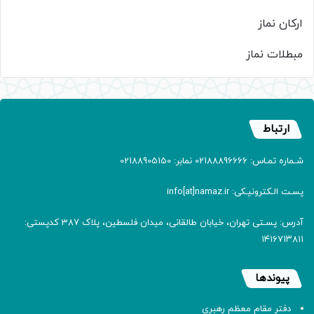
ارکان نماز
مبطلات نماز
ارتباط
شـماره تمـاس: 02188896666 نمابر: 02188905150
پسـت الـکترونیـکی: info[at]namaz.ir
آدرس: پسـتی تهران، خیابان طالقانی، میدان فلسطین، پلاک 387 کدپستی:
۱۴۱۶۷۱۳۸۱۱
پیوندها
دفتر مقام معظم رهبری