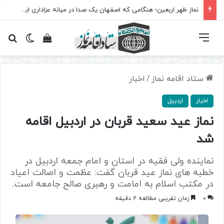
نماز ظهر اربعین؛ هنگامی که اصفهان یک صدا در میانه عزاداری ایستاد
فهرست
تغییر پ
مشاهده سبد 
جس
ستاد اقامه نماز
/
اخبار
اخبار
اردبیل
نماز عید سعید قربان در اردبیل اقامه
شد
نماینده ولی فقیه در استان و امام جمعه اردبیل در
خطبه های نماز عید قربان گفت: عظمت و اصالت اعیاد
در مکتب اسلام به امامت و رهبری صالح جامعه است.
0
زمان تقریبی مطالعه 2 دقیقه