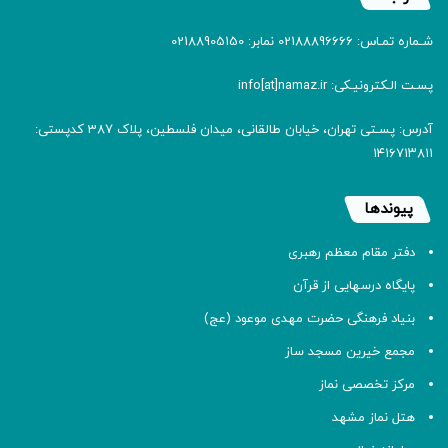
شـماره تمـاس: 02188896666 نمابر: 02188905150
پسـت الـکترونیـکی: info[at]namaz.ir
آدرس: پسـتی تهران، خیابان طالقانی، میدان فلسطین، پلاک 387 کدپستی:
۱۴۱۶۷۱۳۸۱۱
پیوندها
دفتر مقام معظم رهبری
پایگاه درسهایی از قرآن
بنیاد فرهنگی حضرت مهدی موعود (عج)
مجمع خیرین مسجد ساز
مرکز تخصصی نماز
هتل نماز مشهد