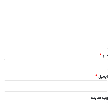
د
ی
د
گ
ا
ه
*
نام
*
ایمیل
*
وب‌ سایت