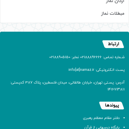
ارکان نماز
مبطلات نماز
ارتباط
شـماره تمـاس: 02188896666 نمابر: 02188905150
پسـت الـکترونیـکی: info[at]namaz.ir
آدرس: پسـتی تهران، خیابان طالقانی، میدان فلسطین، پلاک 387 کدپستی:
۱۴۱۶۷۱۳۸۱۱
پیوندها
دفتر مقام معظم رهبری
پایگاه درسهایی از قرآن