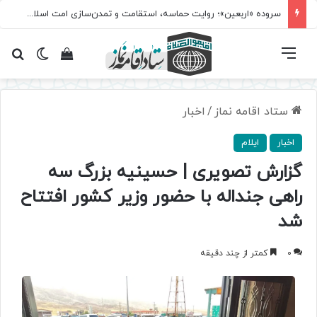
سروده‌ «اربعین»؛ روایت حماسه، استقامت و تمدن‌سازی امت اسلامی
فهرست
تغییر پ
مشاهده سبد 
جس
ستاد اقامه نماز
/
اخبار
اخبار
ایلام
گزارش تصویری | حسینیه بزرگ سه
راهی جنداله با حضور وزیر کشور افتتاح
شد
0
کمتر از چند دقیقه