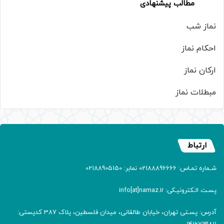
مطالب پیشنهادی
نماز شب
احکام نماز
ارکان نماز
مبطلات نماز
ارتباط
شـماره تمـاس: 02188896666 نمابر: 02188905150
پسـت الـکترونیـکی: info[at]namaz.ir
آدرس: پسـتی تهران، خیابان طالقانی، میدان فلسطین، پلاک 387 کدپستی: