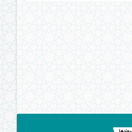
یوندها