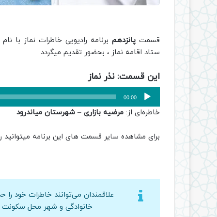
قسمت
پانزدهم
برنامه رادیویی خاطرات نماز با نام
ن
ستاد اقامه نماز ، بحضور تقدیم میگردد.
این قسمت: نذر نماز
پخش‌کننده
00:00
صوت
خاطره‌ای از:
مرضیه بازاری – شهرستان میاندرود
برای مشاهده سایر قسمت های این برنامه میتوانید ر
خانوادگی و شهر محل سکونت بر