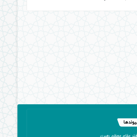
یوندها
فتر مقام معظم رهبری