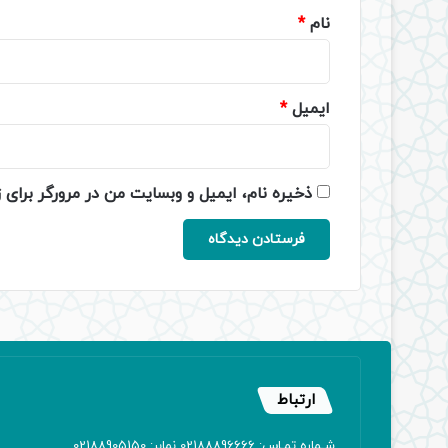
نام
*
ایمیل
*
ذخیره نام، ایمیل و وبسایت من در مرورگر برای 
ارتباط
شـماره تمـاس: 02188896666 نمابر: 02188905150