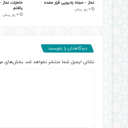
نماز – مجله رادیویی قرار هفده
خاطرات نماز 
یافتم
2 روز پیش
3 روز پیش
دیدگاهتان را بنویسید
نشانی ایمیل شما منتشر نخواهد شد.
بخش‌های مور
د
ی
د
گ
ا
ه
*