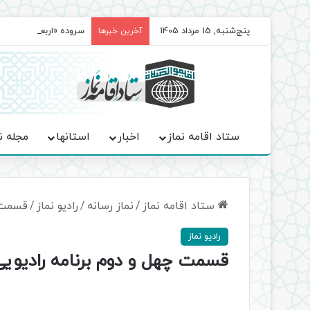
پنج‌شنبه, 15 مرداد 1405
سروده‌ «اربعین»؛ روا
آخرین خبرها
ستاد اقامه نماز
اخبار
استانها
مجله ن
ستاد اقامه نماز
/
نماز رسانه
/
رادیو نماز
/
قسمت چ
رادیو نماز
قسمت چهل و دوم برنامه رادیویی 