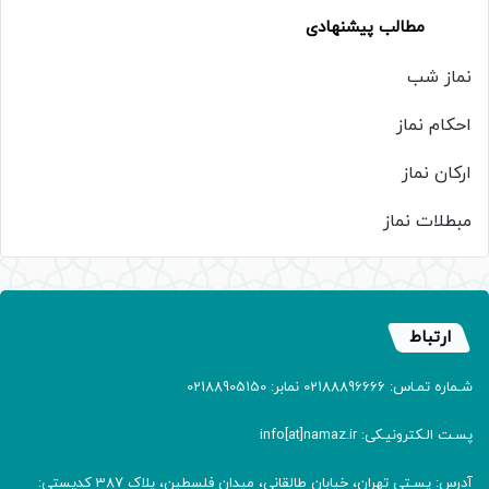
مطالب پیشنهادی
نماز شب
احکام نماز
ارکان نماز
مبطلات نماز
ارتباط
شـماره تمـاس: 02188896666 نمابر: 02188905150
پسـت الـکترونیـکی: info[at]namaz.ir
آدرس: پسـتی تهران، خیابان طالقانی، میدان فلسطین، پلاک 387 کدپستی: