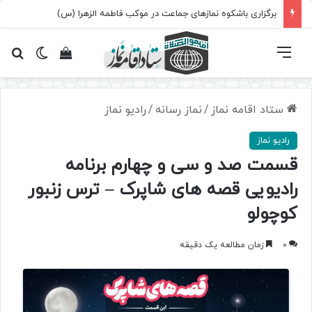
برگزاری باشکوه نمازهای جماعت در موکب فاطمه الزهرا (س)
فهرست
تغییر پ
مشاهده سبد 
جس
ستاد اقامه نماز
/
نماز رسانه
/
رادیو نماز
رادیو نماز
قسمت صد و سی و چهارم برنامه
رادیویی قصه های شاپرک – ترس زنبور
کوچولو
0
زمان مطالعه یک دقیقه