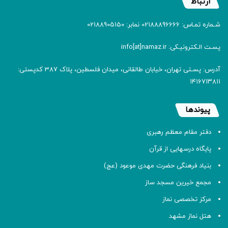
ارتباط
شـماره تمـاس: 02188896666 نمابر: 02188905150
پسـت الـکترونیـکی: info[at]namaz.ir
آدرس: پسـتی تهران، خیابان طالقانی، میدان فلسطین، پلاک 387 کدپستی:
۱۴۱۶۷۱۳۸۱۱
پیوندها
دفتر مقام معظم رهبری
پایگاه درسهایی از قرآن
بنیاد فرهنگی حضرت مهدی موعود (عج)
مجمع خیرین مسجد ساز
مرکز تخصصی نماز
هتل نماز مشهد