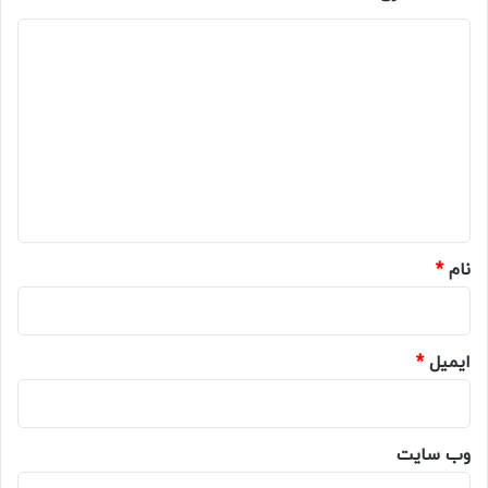
د
ی
د
گ
ا
ه
*
نام
*
ایمیل
*
وب‌ سایت