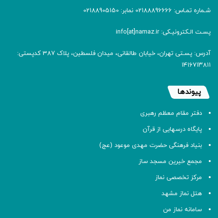
شـماره تمـاس: 02188896666 نمابر: 02188905150
پسـت الـکترونیـکی: info[at]namaz.ir
آدرس: پسـتی تهران، خیابان طالقانی، میدان فلسطین، پلاک 387 کدپستی:
۱۴۱۶۷۱۳۸۱۱
پیوندها
دفتر مقام معظم رهبری
پایگاه درسهایی از قرآن
بنیاد فرهنگی حضرت مهدی موعود (عج)
مجمع خیرین مسجد ساز
مرکز تخصصی نماز
هتل نماز مشهد
سامانه نماز من