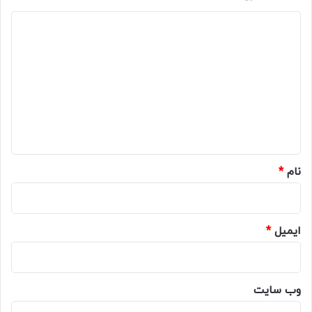
د
ی
د
گ
ا
ه
*
نام
*
ایمیل
*
وب‌ سایت