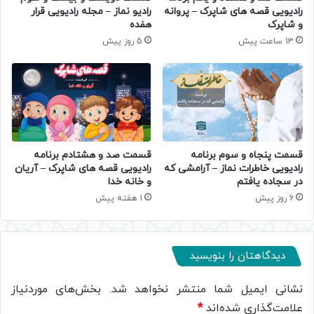
رادیویی قصه های شاپرک – پروانه
رادیو نماز – مجله رادیویی قرار
و شاپرک
هفده
13 ساعت پیش
5 روز پیش
قسمت پنجاه و سوم برنامه
قسمت صد و هشتادم برنامه
رادیویی خاطرات نماز – آرامشی که
رادیویی قصه های شاپرک – آریان
در سجاده یافتم
و خانه خدا
6 روز پیش
1 هفته پیش
دیدگاهتان را بنویسید
نشانی ایمیل شما منتشر نخواهد شد.
بخش‌های موردنیاز
علامت‌گذاری شده‌اند
*