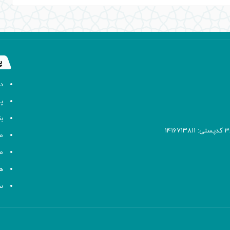
پ
د
پا
ب
م
م
ه
سا