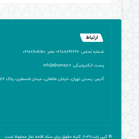
ارتباط
شـماره تمـاس: 02188896666 نمابر: 02188905150
پسـت الـکترونیـکی: info[at]namaz.ir
آدرس: پسـتی تهران، خیابان طالقانی، میدان فلسطین، پلاک 387 کدپستی: ۱۴۱۶۷۱۳۸۱۱
© کپی رایت2026, کلیه حقوق برای ستاد اقامه
نماز
محفوظ است.