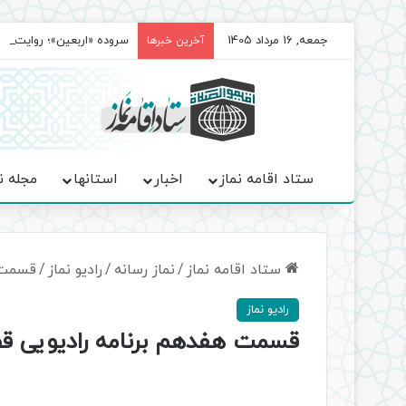
جمعه, 16 مرداد 1405
سروده‌ «اربعین»؛ روایت ح
آخرین خبرها
ستاد اقامه نماز
اخبار
استانها
مجله ن
ستاد اقامه نماز
/
نماز رسانه
/
رادیو نماز
/
قسمت ه
رادیو نماز
قسمت هفدهم برنامه رادیویی قص