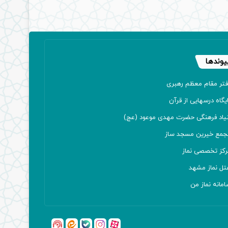
یوندها
فتر مقام معظم رهبری
یگاه درسهایی از قرآن
نیاد فرهنگی حضرت مهدی موعود (عج)
جمع خیرین مسجد ساز
رکز تخصصی نماز
تل نماز مشهد
مانه نماز من
آپارات
بله
اینستاگرام
ایتا
شنوتو