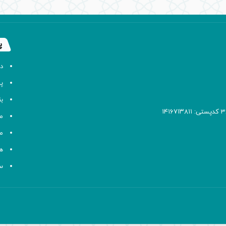
پ
د
پا
ب
م
م
ه
سا