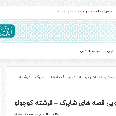
اعت در موکب فاطمه الزهرا (س)
ماز
محصولات
د و هفتادم برنامه رادیویی قصه های شاپرک – فرشته
ویی قصه های شاپرک – فرشته کوچولو
0
زمان مطالعه یک دقیقه