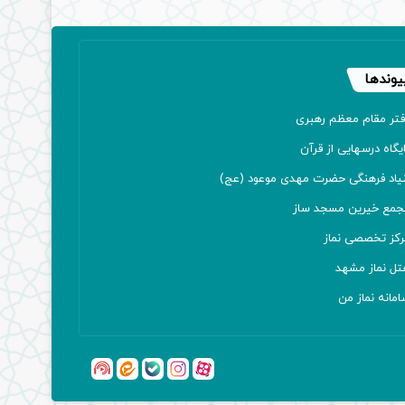
یوندها
فتر مقام معظم رهبری
یگاه درسهایی از قرآن
نیاد فرهنگی حضرت مهدی موعود (عج)
جمع خیرین مسجد ساز
رکز تخصصی نماز
تل نماز مشهد
مانه نماز من
آپارات
بله
اینستاگرام
ایتا
شنوتو