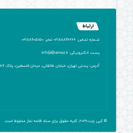
ارتباط
شـماره تمـاس: 02188896666 نمابر: 02188905150
پسـت الـکترونیـکی: info[at]namaz.ir
آدرس: پسـتی تهران، خیابان طالقانی، میدان فلسطین، پلاک 387 کدپستی: ۱۴۱۶۷۱۳۸۱۱
© کپی رایت2026, کلیه حقوق برای ستاد اقامه
نماز
محفوظ است.