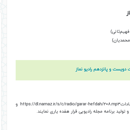
یا
کاهش
ز
صدا
از
کلیدهای
فهیم‌ثانی)
بالا
و
پایین
استفاده
کنید.
 دویست و پانزدهم رادیو نماز
شنوندگان محترم می توانند با ارسال نظرات، انتقاداتhttps://dl.namaz.ir/s/c/radio/garar-hefdah/208.mp3 و
و تولید برنامه مجله رادیویی قرار هفده یاری نمایند.