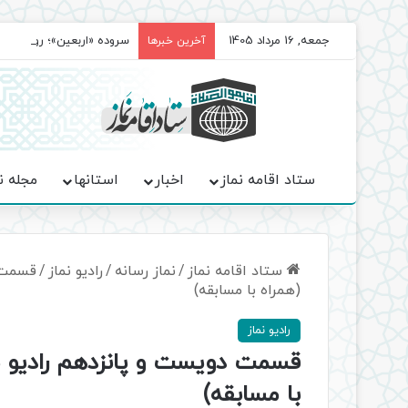
جمعه, 16 مرداد 1405
سروده‌ «اربعین»؛ روایت ح
آخرین خبرها
ستاد اقامه نماز
اخبار
استانها
مجله ن
ستاد اقامه نماز
/
نماز رسانه
/
رادیو نماز
/
قسمت د
(همراه با مسابقه)
رادیو نماز
قسمت دویست و پانزدهم رادیو نما
با مسابقه)