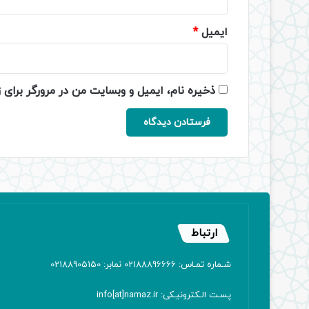
ایمیل
*
ذخیره نام، ایمیل و وبسایت من در مرورگر برای 
ارتباط
شـماره تمـاس: 02188896666 نمابر: 02188905150
پسـت الـکترونیـکی: info[at]namaz.ir