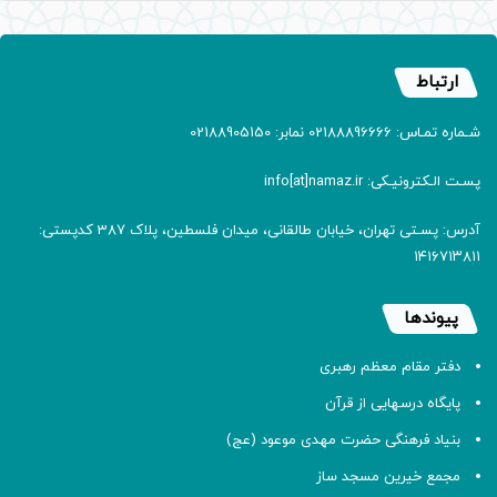
ارتباط
شـماره تمـاس: 02188896666 نمابر: 02188905150
پسـت الـکترونیـکی: info[at]namaz.ir
آدرس: پسـتی تهران، خیابان طالقانی، میدان فلسطین، پلاک 387 کدپستی:
۱۴۱۶۷۱۳۸۱۱
پیوندها
دفتر مقام معظم رهبری
پایگاه درسهایی از قرآن
بنیاد فرهنگی حضرت مهدی موعود (عج)
مجمع خیرین مسجد ساز