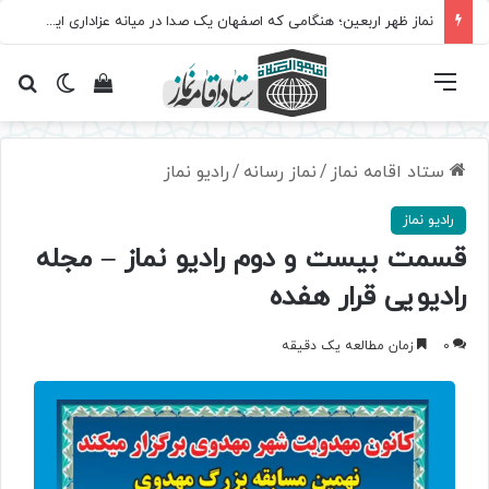
نماز ظهر اربعین؛ هنگامی که اصفهان یک صدا در میانه عزاداری ایستاد
فهرست
تغییر پ
مشاهده سبد 
جس
ستاد اقامه نماز
/
نماز رسانه
/
رادیو نماز
رادیو نماز
قسمت بیست و دوم رادیو نماز – مجله
رادیویی قرار هفده
0
زمان مطالعه یک دقیقه