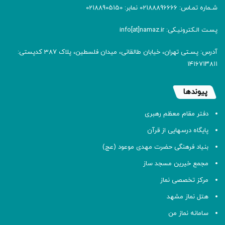
شـماره تمـاس: 02188896666 نمابر: 02188905150
پسـت الـکترونیـکی: info[at]namaz.ir
آدرس: پسـتی تهران، خیابان طالقانی، میدان فلسطین، پلاک 387 کدپستی:
۱۴۱۶۷۱۳۸۱۱
پیوندها
دفتر مقام معظم رهبری
پایگاه درسهایی از قرآن
بنیاد فرهنگی حضرت مهدی موعود (عج)
مجمع خیرین مسجد ساز
مرکز تخصصی نماز
هتل نماز مشهد
سامانه نماز من