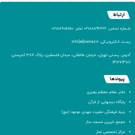
ارتباط
شـماره تمـاس: 02188896666 نمابر: 02188905150
پسـت الـکترونیـکی: info[at]namaz.ir
آدرس: پسـتی تهران، خیابان طالقانی، میدان فلسطین، پلاک 387 کدپستی:
۱۴۱۶۷۱۳۸۱۱
پیوندها
دفتر مقام معظم رهبری
پایگاه درسهایی از قرآن
بنیاد فرهنگی حضرت مهدی موعود (عج)
مجمع خیرین مسجد ساز
مرکز تخصصی نماز