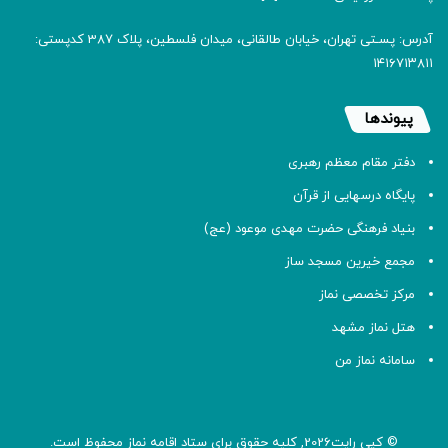
آدرس: پسـتی تهران، خیابان طالقانی، میدان فلسطین، پلاک 387 کدپستی:
۱۴۱۶۷۱۳۸۱۱
پیوندها
دفتر مقام معظم رهبری
پایگاه درسهایی از قرآن
بنیاد فرهنگی حضرت مهدی موعود (عج)
مجمع خیرین مسجد ساز
مرکز تخصصی نماز
هتل نماز مشهد
سامانه نماز من
© کپی رایت2026, کلیه حقوق برای ستاد اقامه
نماز
محفوظ است.