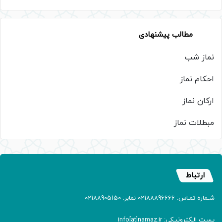
مطالب پیشنهادی
نماز شب
احکام نماز
ارکان نماز
مبطلات نماز
ارتباط
شـماره تمـاس: 02188896666 نمابر: 02188905150
پسـت الـکترونیـکی: info[at]namaz.ir