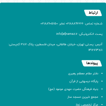
ارتباط
شـماره تمـاس: 02188896666 نمابر: 02188905150
پسـت الـکترونیـکی: info[at]namaz.ir
آدرس: پسـتی تهران، خیابان طالقانی، میدان فلسطین، پلاک 387 کدپستی:
۱۴۱۶۷۱۳۸۱۱
پیوندها
دفتر مقام معظم رهبری
پایگاه درسهایی از قرآن
بنیاد فرهنگی حضرت مهدی موعود (عج)
مجمع خیرین مسجد ساز
مرکز تخصصی نماز