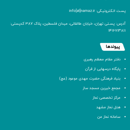
پسـت الـکترونیـکی: info[at]namaz.ir
آدرس: پسـتی تهران، خیابان طالقانی، میدان فلسطین، پلاک 387 کدپستی:
۱۴۱۶۷۱۳۸۱۱
پیوندها
دفتر مقام معظم رهبری
پایگاه درسهایی از قرآن
بنیاد فرهنگی حضرت مهدی موعود (عج)
مجمع خیرین مسجد ساز
مرکز تخصصی نماز
هتل نماز مشهد
سامانه نماز من