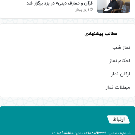
قرآن و معارف دینی» در یزد برگزار شد
1 روز پیش
مطالب پیشنهادی
نماز شب
احکام نماز
ارکان نماز
مبطلات نماز
ارتباط
شـماره تمـاس: 02188896666 نمابر: 02188905150