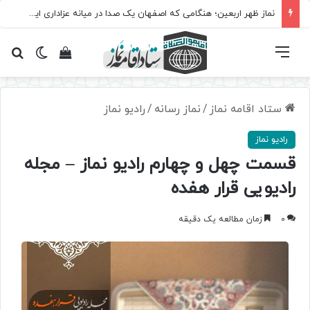
نماز ظهر اربعین؛ هنگامی که اصفهان یک صدا در میانه عزاداری ایستاد
فهرست
تغییر پ
مشاهده سبد 
جس
ستاد اقامه نماز
/
نماز رسانه
/
رادیو نماز
رادیو نماز
قسمت چهل و چهارم رادیو نماز – مجله
رادیویی قرار هفده
0
زمان مطالعه یک دقیقه