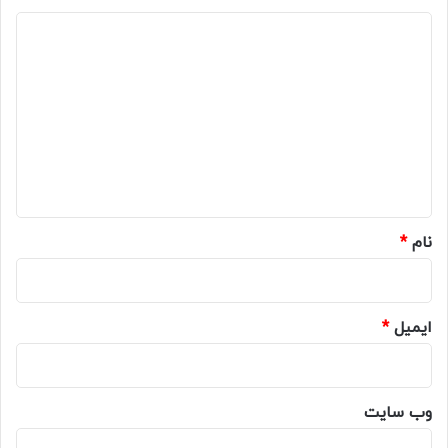
د
ی
د
گ
ا
ه
*
نام
*
ایمیل
*
وب‌ سایت