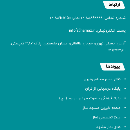
ارتباط
شـماره تمـاس: 02188896666 نمابر: 02188905150
پسـت الـکترونیـکی: info[at]namaz.ir
آدرس: پسـتی تهران، خیابان طالقانی، میدان فلسطین، پلاک 387 کدپستی:
۱۴۱۶۷۱۳۸۱۱
پیوندها
دفتر مقام معظم رهبری
پایگاه درسهایی از قرآن
بنیاد فرهنگی حضرت مهدی موعود (عج)
مجمع خیرین مسجد ساز
مرکز تخصصی نماز
هتل نماز مشهد