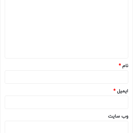
د
ی
د
گ
ا
ه
*
نام
*
ایمیل
*
وب‌ سایت