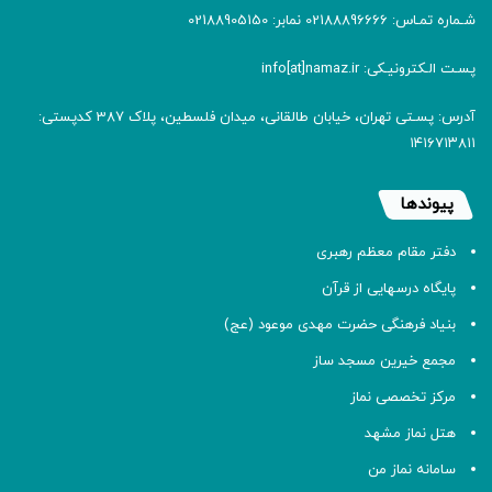
شـماره تمـاس: 02188896666 نمابر: 02188905150
پسـت الـکترونیـکی: info[at]namaz.ir
آدرس: پسـتی تهران، خیابان طالقانی، میدان فلسطین، پلاک 387 کدپستی:
۱۴۱۶۷۱۳۸۱۱
پیوندها
دفتر مقام معظم رهبری
پایگاه درسهایی از قرآن
بنیاد فرهنگی حضرت مهدی موعود (عج)
مجمع خیرین مسجد ساز
مرکز تخصصی نماز
هتل نماز مشهد
سامانه نماز من