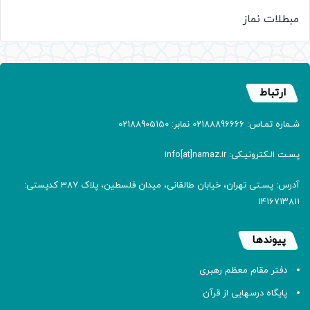
مبطلات نماز
ارتباط
شـماره تمـاس: 02188896666 نمابر: 02188905150
پسـت الـکترونیـکی: info[at]namaz.ir
آدرس: پسـتی تهران، خیابان طالقانی، میدان فلسطین، پلاک 387 کدپستی:
۱۴۱۶۷۱۳۸۱۱
پیوندها
دفتر مقام معظم رهبری
پایگاه درسهایی از قرآن