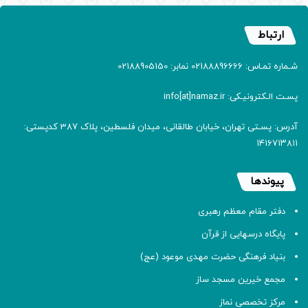
ارتباط
شـماره تمـاس: 02188896666 نمابر: 02188905150
پسـت الـکترونیـکی: info[at]namaz.ir
آدرس: پسـتی تهران، خیابان طالقانی، میدان فلسطین، پلاک 387 کدپستی:
۱۴۱۶۷۱۳۸۱۱
پیوندها
دفتر مقام معظم رهبری
پایگاه درسهایی از قرآن
بنیاد فرهنگی حضرت مهدی موعود (عج)
مجمع خیرین مسجد ساز
مرکز تخصصی نماز