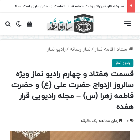
سروده‌ «اربعین»؛ روایت حماسه، استقامت و تمدن‌سازی امت اسلامی
فهرست
تغییر پ
مشاهده سبد 
جس
ستاد اقامه نماز
/
نماز رسانه
/
رادیو نماز
رادیو نماز
قسمت هفتاد و چهارم رادیو نماز ویژه
سالروز ازدواج حضرت علی (ع) و حضرت
فاطمه زهرا (س) – مجله رادیویی قرار
هفده
0
زمان مطالعه یک دقیقه