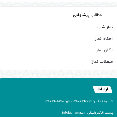
مطالب پیشنهادی
نماز شب
احکام نماز
ارکان نماز
مبطلات نماز
ارتباط
شـماره تمـاس: 02188896666 نمابر: 02188905150
پسـت الـکترونیـکی: info[at]namaz.ir