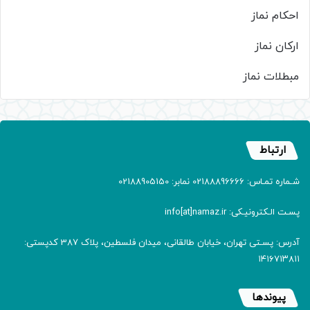
احکام نماز
ارکان نماز
مبطلات نماز
ارتباط
شـماره تمـاس: 02188896666 نمابر: 02188905150
پسـت الـکترونیـکی: info[at]namaz.ir
آدرس: پسـتی تهران، خیابان طالقانی، میدان فلسطین، پلاک 387 کدپستی:
۱۴۱۶۷۱۳۸۱۱
پیوندها