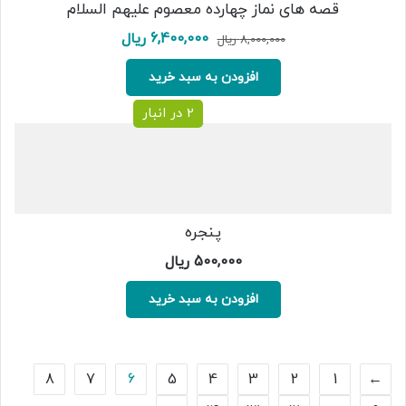
قصه های نماز چهارده معصوم علیهم السلام
قیمت
قیمت
6,400,000
ریال
8,000,000
ریال
اصلی:
فعلی:
8,000,000 ریال
6,400,000 ریال.
افزودن به سبد خرید
بود.
2 در انبار
پنجره
500,000
ریال
افزودن به سبد خرید
8
7
6
5
4
3
2
1
→