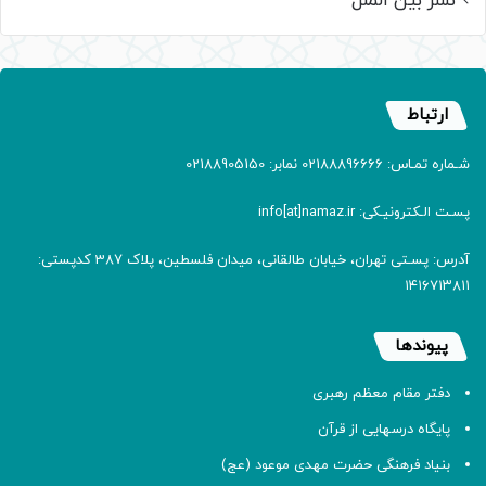
نشر بین الملل
ارتباط
شـماره تمـاس: 02188896666 نمابر: 02188905150
پسـت الـکترونیـکی: info[at]namaz.ir
آدرس: پسـتی تهران، خیابان طالقانی، میدان فلسطین، پلاک 387 کدپستی:
۱۴۱۶۷۱۳۸۱۱
پیوندها
دفتر مقام معظم رهبری
پایگاه درسهایی از قرآن
بنیاد فرهنگی حضرت مهدی موعود (عج)