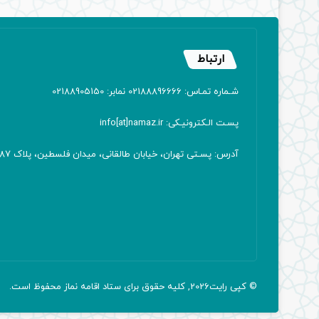
ارتباط
شـماره تمـاس: 02188896666 نمابر: 02188905150
پسـت الـکترونیـکی: info[at]namaz.ir
آدرس: پسـتی تهران، خیابان طالقانی، میدان فلسطین، پلاک 387 کدپستی: ۱۴۱۶۷۱۳۸۱۱
© کپی رایت2026, کلیه حقوق برای ستاد اقامه
نماز
محفوظ است.