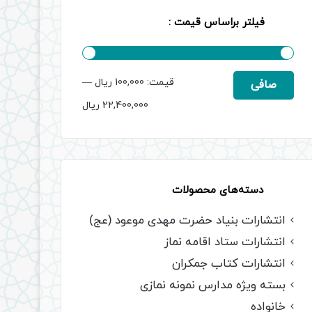
فیلتر براساس قیمت :
حداقل
حداكثر
قيمت:
100,000 ریال
—
صافی
قیمت
قيمت
22,400,000 ریال
دسته‌های محصولات
انتشارات بنیاد حضرت مهدی موعود (عج)
انتشارات ستاد اقامه نماز
انتشارات کتاب جمکران
بسته ویژه مدارس نمونه نمازی
خانواده