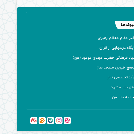
یوندها
فتر مقام معظم رهبری
یگاه درسهایی از قرآن
نیاد فرهنگی حضرت مهدی موعود (عج)
جمع خیرین مسجد ساز
رکز تخصصی نماز
تل نماز مشهد
مانه نماز من
آپارات
بله
اینستاگرام
ایتا
شنوتو