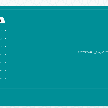
پ
د
پا
ب
م
م
ه
سا