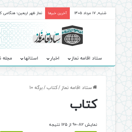
شنبه, 17 مرداد 1405
نماز ظهر اربعین؛ هنگامی ک
آخرین خبرها
ستاد اقامه نماز
اخبار
استانها
مجله ن
ستاد اقامه نماز
/
کتاب
/
برگه 10
کتاب
Sorted
نمایش 82–90 از 125 نتیجه