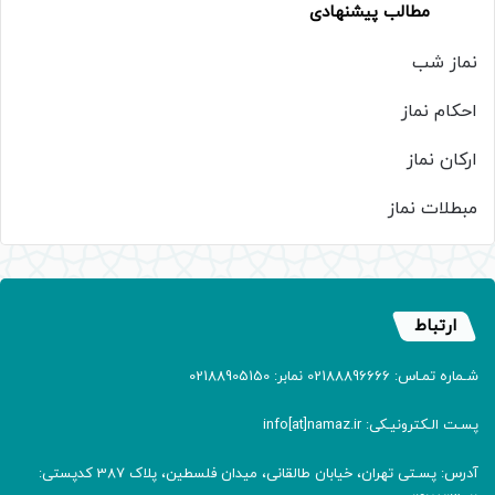
مطالب پیشنهادی
نماز شب
احکام نماز
ارکان نماز
مبطلات نماز
ارتباط
شـماره تمـاس: 02188896666 نمابر: 02188905150
پسـت الـکترونیـکی: info[at]namaz.ir
آدرس: پسـتی تهران، خیابان طالقانی، میدان فلسطین، پلاک 387 کدپستی: