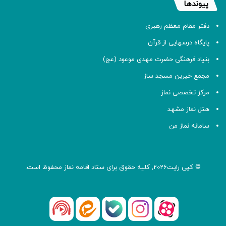
پیوندها
دفتر مقام معظم رهبری
پایگاه درسهایی از قرآن
بنیاد فرهنگی حضرت مهدی موعود (عج)
مجمع خیرین مسجد ساز
مرکز تخصصی نماز
هتل نماز مشهد
سامانه نماز من
© کپی رایت2026, کلیه حقوق برای ستاد اقامه
نماز
محفوظ است.
آپارات
بله
اینستاگرام
ایتا
شنوتو