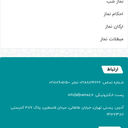
نماز شب
احکام نماز
ارکان نماز
مبطلات نماز
ارتباط
شـماره تمـاس: 02188896666 نمابر: 02188905150
پسـت الـکترونیـکی: info[at]namaz.ir
آدرس: پسـتی تهران، خیابان طالقانی، میدان فلسطین، پلاک 387 کدپستی:
۱۴۱۶۷۱۳۸۱۱